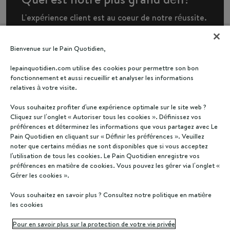
L'expérience client est au coeur de notre réussite.
Nous ne servons pas des clients, nous accueillons
des convives. Le Pain Quotidien est plus qu'une
Bienvenue sur le Pain Quotidien,
marque ou qu'un employeur. C'est une
lepainquotidien.com utilise des cookies pour permettre son bon
communauté que nous voulons faire grandir en
fonctionnement et aussi recueillir et analyser les informations
relatives à votre visite.
restant fidèle à nos valeurs et à nos convictions.
Vous souhaitez profiter d'une expérience optimale sur le site web ?
Cliquez sur l’onglet « Autoriser tous les cookies ». Définissez vos
préférences et déterminez les informations que vous partagez avec Le
Pain Quotidien en cliquant sur « Définir les préférences ». Veuillez
‘Créer des relations qui ont du
noter que certains médias ne sont disponibles que si vous acceptez
sens avec des plats simples,
l'utilisation de tous les cookies. Le Pain Quotidien enregistre vos
savoureux, authentiques,
préférences en matière de cookies. Vous pouvez les gérer via l’onglet «
Gérer les cookies ».
préparés sur place et biologique
autant que possible.’
Vous souhaitez en savoir plus ? Consultez notre politique en matière
les cookies
Le Pain Quotidien France
Pour en savoir plus sur la protection de votre vie privée