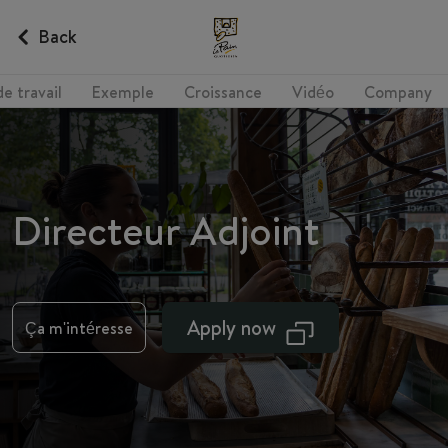
Back
e travail
Exemple
Croissance
Vidéo
Company
Directeur Adjoint
Apply now
Ça m'intéresse