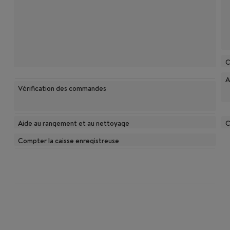
C
A
Vérification des commandes
Aide au rangement et au nettoyage
C
Compter la caisse enregistreuse