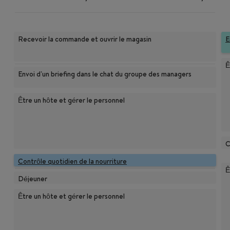
Recevoir la commande et ouvrir le magasin
E
Ê
Envoi d’un briefing dans le chat du groupe des managers
Être un hôte et gérer le personnel
C
Contrôle quotidien de la nourriture
Ê
Déjeuner
Être un hôte et gérer le personnel